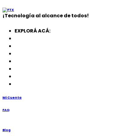
¡
Tecnología
al alcance de todos!
EXPLORÁ ACÁ:
Electrodomésticos
SmartWatch
SSD
Memorias
Soportes
TV’s
Punto de Venta
Mi Cuenta
FAQ
Blog